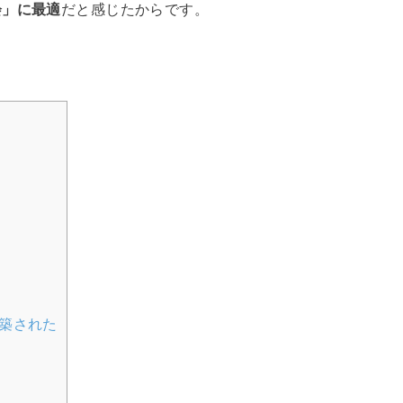
会」に最適
だと感じたからです。
築された